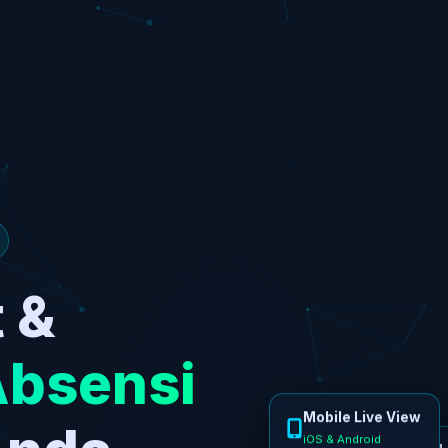
 &
Absensi
Mobile Live View
CCTV 4K ColorVU
iOS & Android