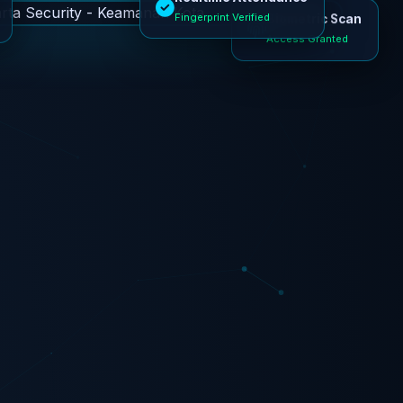
Fingerprint Verified
Biometric Scan
Access Granted