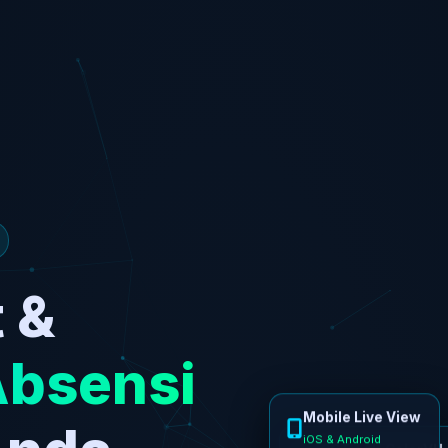
 &
Absensi
Mobile Live View
CCTV 4K ColorVU
iOS & Android