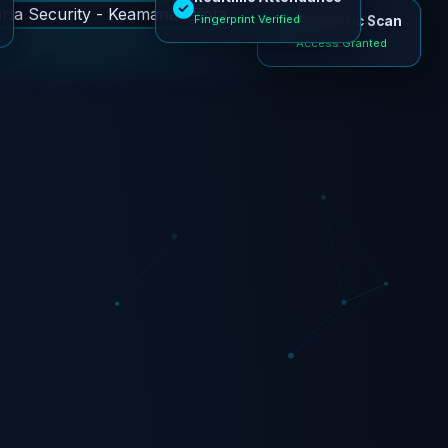
Fingerprint Verified
Biometric Scan
Access Granted