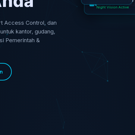
Anda
Night Vision Active
 Access Control, dan
 untuk kantor, gudang,
nsi Pemerintah &
an