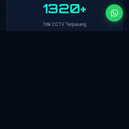
1500+
Titik CCTV Terpasang
450+
Klien Perusahaan
24/7