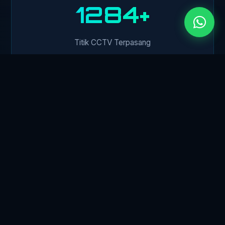
1500+
Titik CCTV Terpasang
450+
Klien Perusahaan
24/7