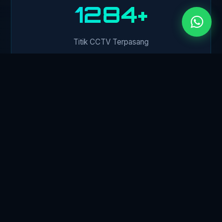
1500+
Titik CCTV Terpasang
450+
Klien Perusahaan
24/7