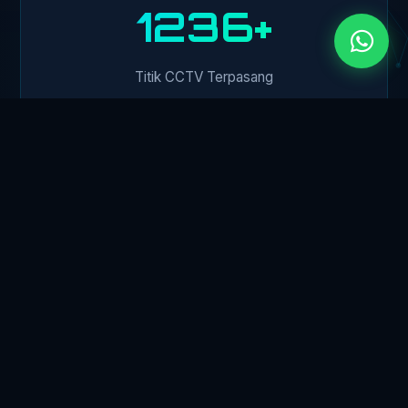
1500+
Titik CCTV Terpasang
450+
Klien Perusahaan
24/7