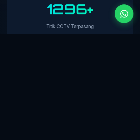
1500+
Titik CCTV Terpasang
450+
Klien Perusahaan
24/7