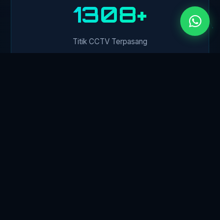
1500+
Titik CCTV Terpasang
450+
Klien Perusahaan
24/7