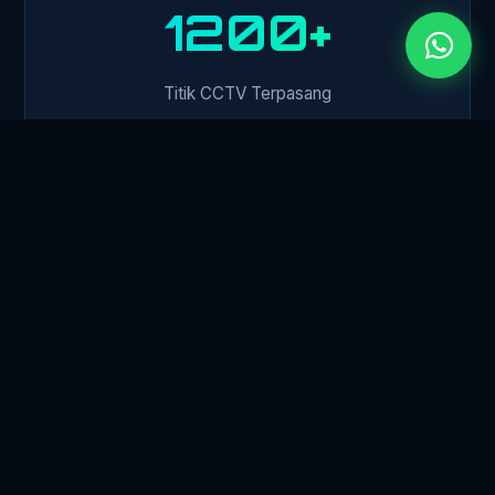
1500+
Titik CCTV Terpasang
450+
Klien Perusahaan
24/7