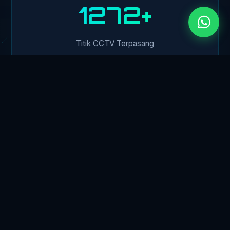
1500+
Titik CCTV Terpasang
450+
Klien Perusahaan
24/7