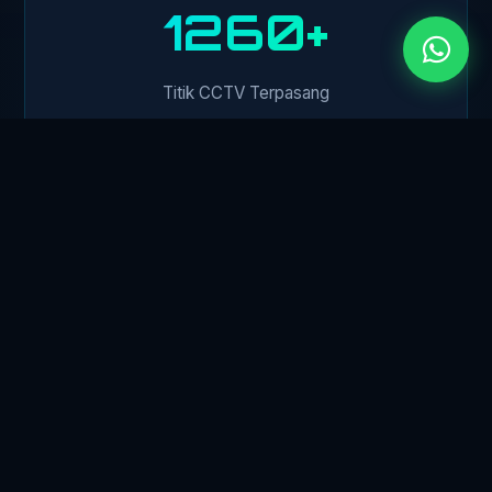
1500+
Titik CCTV Terpasang
450+
Klien Perusahaan
24/7