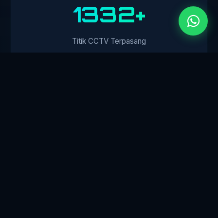
1500+
Titik CCTV Terpasang
450+
Klien Perusahaan
24/7