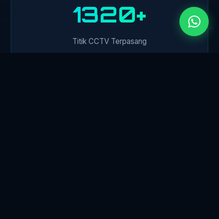
1500+
Titik CCTV Terpasang
450+
Klien Perusahaan
24/7