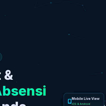
 &
Absensi
Mobile Live View
CCTV 4K ColorVU
iOS & Android