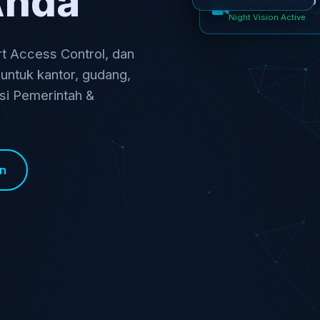
Anda
Night Vision Active
 Access Control, dan
 untuk kantor, gudang,
nsi Pemerintah &
an