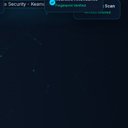
Fingerprint Verified
Biometric Scan
Access Granted