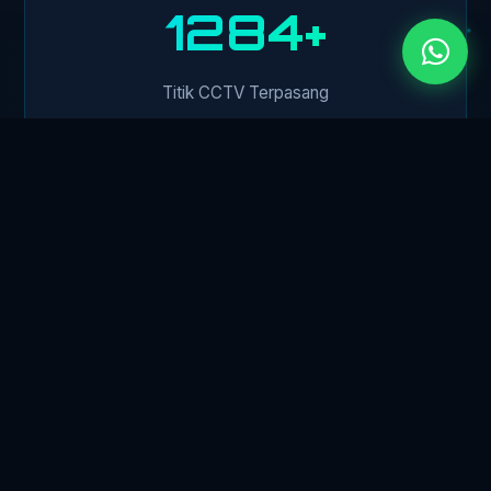
1500+
Titik CCTV Terpasang
450+
Klien Perusahaan
24/7